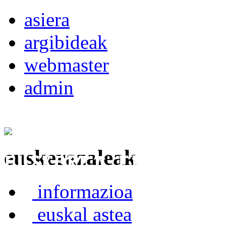
asiera
argibideak
webmaster
admin
euskerazaleak
Euskerea Erabilte
informazioa
euskal astea