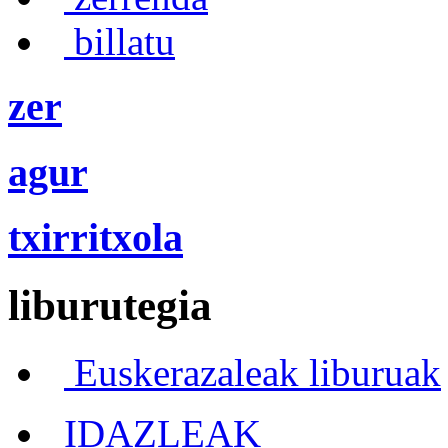
billatu
zer
agur
txirritxola
liburutegia
Euskerazaleak liburuak
IDAZLEAK