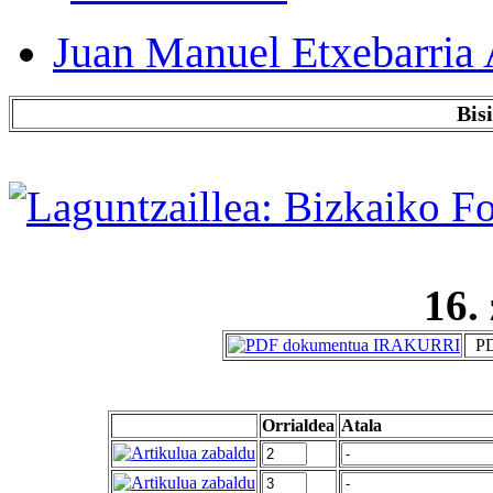
Juan Manuel Etxebarria 
Bis
16.
PD
Orrialdea
Atala