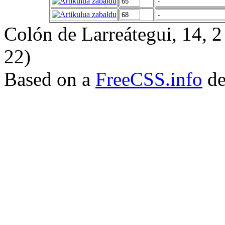
Colón de Larreátegui, 14,
22)
Based on a
FreeCSS.info
de