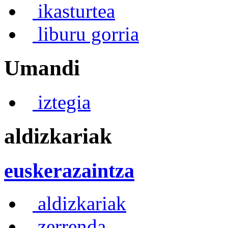
ikasturtea
liburu gorria
Umandi
iztegia
aldizkariak
euskerazaintza
aldizkariak
zerrenda