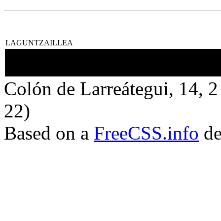
LAGUNTZAILLEA
Colón de Larreátegui, 14,
22)
Based on a
FreeCSS.info
de