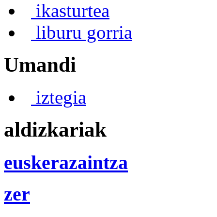
ikasturtea
liburu gorria
Umandi
iztegia
aldizkariak
euskerazaintza
zer