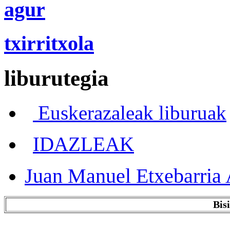
agur
txirritxola
liburutegia
Euskerazaleak liburuak
IDAZLEAK
Juan Manuel Etxebarria 
Bis