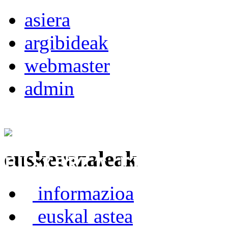
asiera
argibideak
webmaster
admin
euskerazaleak
Euskerea Erabilte
informazioa
euskal astea