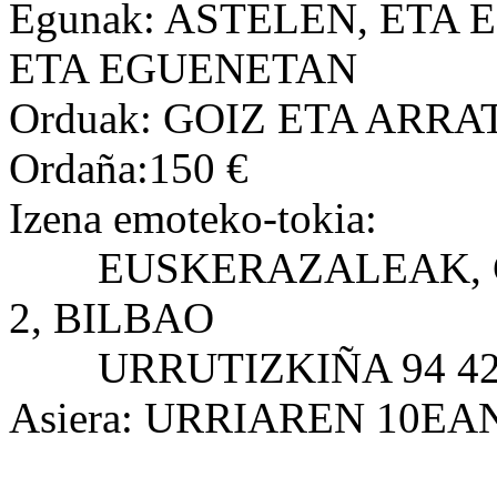
Egunak:
ASTELEN, ETA 
ETA EGUENETAN
Orduak:
GOIZ ETA ARRA
Ordaña:
150 €
Izena emoteko-tokia:
EUSKERAZALEAK, CO
2, BILBAO
URRUTIZKIÑA 94 423
Asiera:
URRIAREN 10EA