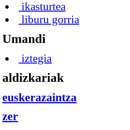
ikasturtea
liburu gorria
Umandi
iztegia
aldizkariak
euskerazaintza
zer