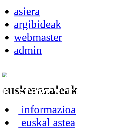
asiera
argibideak
webmaster
admin
euskerazaleak
Euskerea Erabilte
informazioa
euskal astea