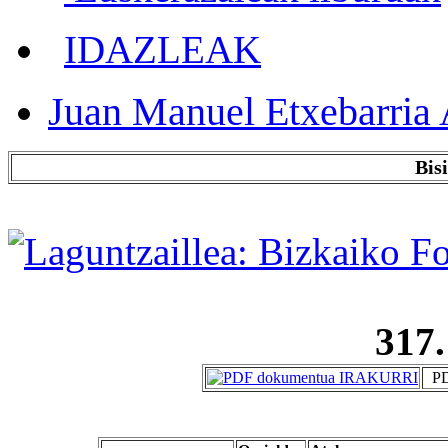
IDAZLEAK
Juan Manuel Etxebarria 
Bis
317.
PD