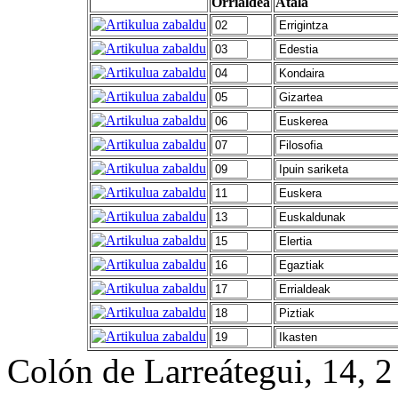
Orrialdea
Atala
Colón de Larreátegui, 14,