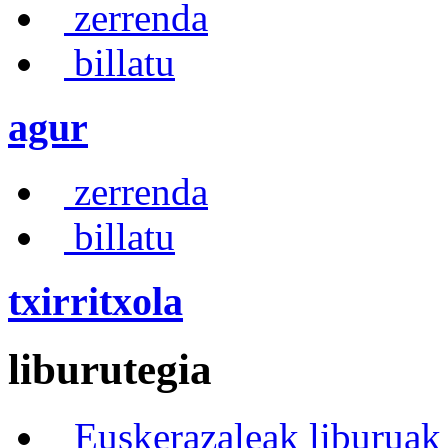
zerrenda
billatu
agur
zerrenda
billatu
txirritxola
liburutegia
Euskerazaleak liburuak