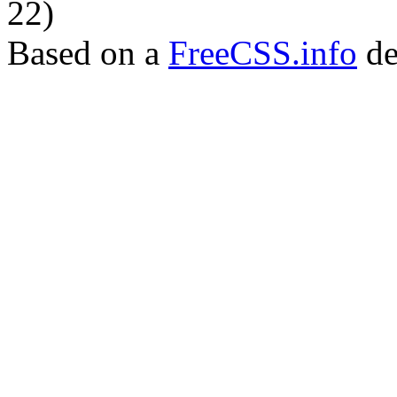
22)
Based on a
FreeCSS.info
de