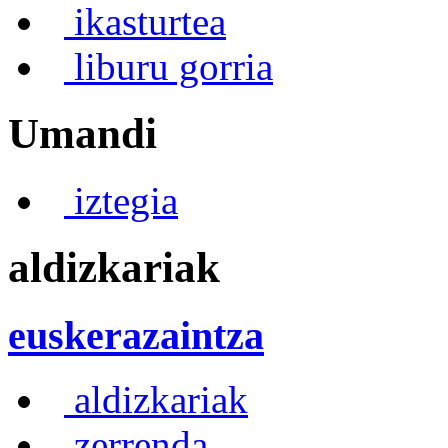
ikasturtea
liburu gorria
Umandi
iztegia
aldizkariak
euskerazaintza
aldizkariak
zerrenda