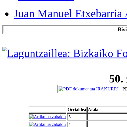
Juan Manuel Etxebarria 
Bis
50.
PD
Orrialdea
Atala