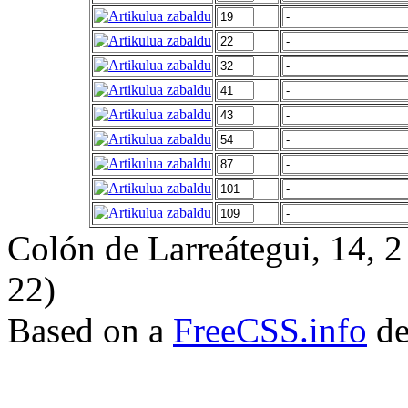
Colón de Larreátegui, 14,
22)
Based on a
FreeCSS.info
de