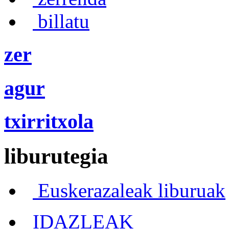
billatu
zer
agur
txirritxola
liburutegia
Euskerazaleak liburuak
IDAZLEAK