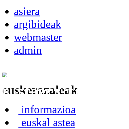
asiera
argibideak
webmaster
admin
euskerazaleak
Euskerea Erabilte
informazioa
euskal astea